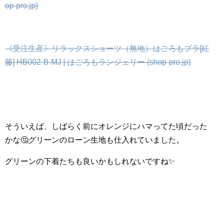
op-pro.jp)
《受注生産》リラックスショーツ（無地）はごろもブラ[紅
藤] HB002-B-MJ | はごろもランジェリー (shop-pro.jp)
そういえば、しばらく前にオレンジにハマってた頃だった
かな🤔グリーンのローン生地も仕入れていました。
グリーンの下着たちも良いかもしれないですね✨