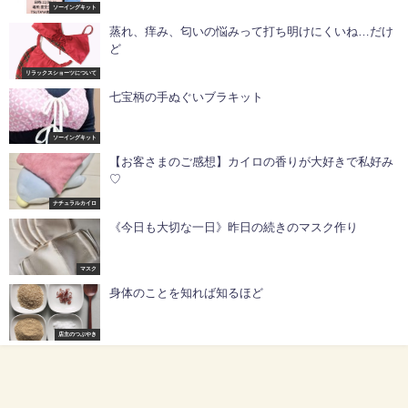
ソーイングキット
蒸れ、痒み、匂いの悩みって打ち明けにくいね…だけ
ど
リラックスショーツについて
七宝柄の手ぬぐいブラキット
ソーイングキット
【お客さまのご感想】カイロの香りが大好きで私好み
♡
ナチュラルカイロ
《今日も大切な一日》昨日の続きのマスク作り
マスク
身体のことを知れば知るほど
店主のつぶやき