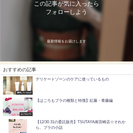
この記事が気に入ったら
フォローしよう
最新情報をお届けします
おすすめの記事
デリケートゾーンのケアに使っているもの
愛用しているもの
【はごろもブラの種類と特徴】紅藤・青藤編
はごろもブラ
【12/30.31の委託販売】TSUTAYA南宮崎店☆それか
ら、ブラの小話