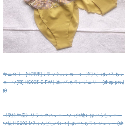
サニタリー[生理用]リラックスショーツ（無地）はごろもシ
ョーツ[菊] HS005-S-FW | はごろもランジェリー (shop-pro.j
p)
《受注生産》リラックスショーツ（無地）はごろもショー
ツ椛 HS003-MJ ふんどしパンツ| はごろもランジェリー (sh