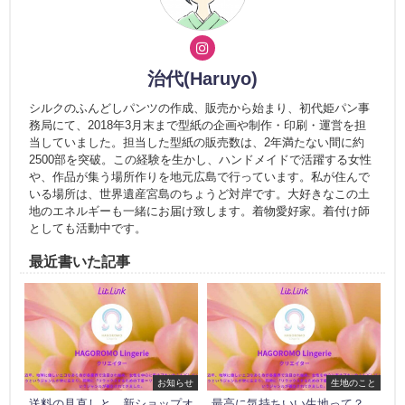
治代(Haruyo)
シルクのふんどしパンツの作成、販売から始まり、初代姫パン事
務局にて、2018年3月末まで型紙の企画や制作・印刷・運営を担
当していました。担当した型紙の販売数は、2年満たない間に約
2500部を突破。この経験を生かし、ハンドメイドで活躍する女性
や、作品が集う場所作りを地元広島で行っています。私が住んで
いる場所は、世界遺産宮島のちょうど対岸です。大好きなこの土
地のエネルギーも一緒にお届け致します。着物愛好家。着付け師
としても活動中です。
最近書いた記事
お知らせ
生地のこと
送料の見直しと、新ショップオ
最高に気持ちいい生地って？