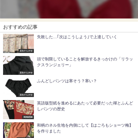
おすすめの記事
失敗した…｢次はこうしよう｣で上達していく
店主のつぶやき
頭で制限していることを解放するきっかけの「リラッ
クスランジェリー」
店主のつぶやき
ふんどしパンツは寒そう？寒い？
店主のつぶやき
英語版型紙を進めるにあたって必要だった褌とふんど
しパンツの歴史
英語版型紙
和柄のネル生地を内側にして【はごろもショーツ梅】
を作りました