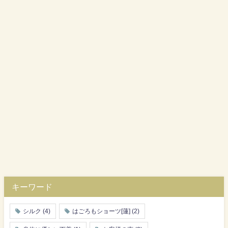
キーワード
シルク
(4)
はごろもショーツ[蓮]
(2)