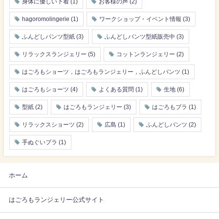
身体に優しい下着
(1)
お客様の声
(2)
hagoromolingerie
(1)
ワークショップ・イベント情報
(3)
ふんどしパンツ型紙
(3)
ふんどしパンツ型紙販売中
(3)
リラックスランジェリー
(5)
コットンランジェリー
(2)
はごろもショーツ，はごろもランジェリー，ふんどしパンツ
(1)
はごろもショーツ
(4)
よくある質問
(1)
生地
(6)
型紙
(2)
はごろもランジェリー
(3)
はごろもブラ
(1)
リラックスショーツ
(2)
広島
(1)
ふんどしパンツ
(2)
手ぬぐいブラ
(1)
ホーム
はごろもランジェリー公式サイト