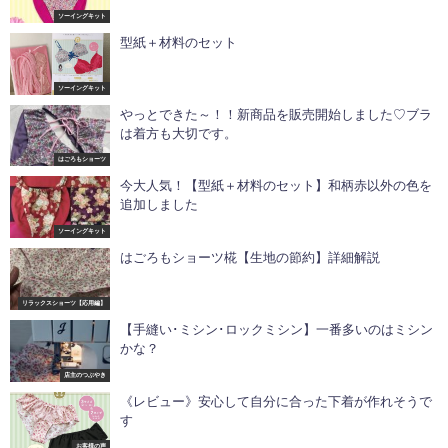
ソーイングキット
型紙＋材料のセット
ソーイングキット
やっとできた～！！新商品を販売開始しました♡ブラ
は着方も大切です。
はごろもショーツ
今大人気！【型紙＋材料のセット】和柄赤以外の色を
追加しました
ソーイングキット
はごろもショーツ椛【生地の節約】詳細解説
リラックスショーツ【応用編】
【手縫い･ミシン･ロックミシン】一番多いのはミシン
かな？
店主のつぶやき
《レビュー》安心して自分に合った下着が作れそうで
す
お客様の声