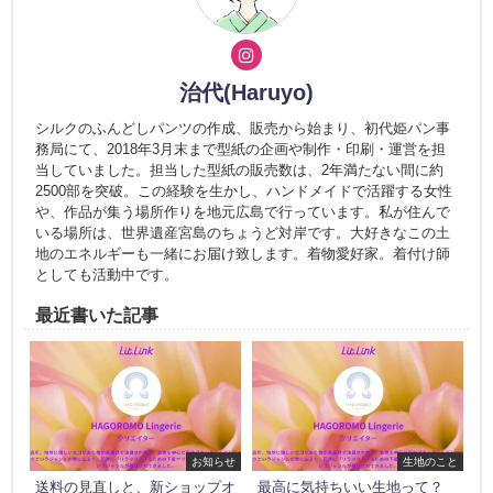
治代(Haruyo)
シルクのふんどしパンツの作成、販売から始まり、初代姫パン事
務局にて、2018年3月末まで型紙の企画や制作・印刷・運営を担
当していました。担当した型紙の販売数は、2年満たない間に約
2500部を突破。この経験を生かし、ハンドメイドで活躍する女性
や、作品が集う場所作りを地元広島で行っています。私が住んで
いる場所は、世界遺産宮島のちょうど対岸です。大好きなこの土
地のエネルギーも一緒にお届け致します。着物愛好家。着付け師
としても活動中です。
最近書いた記事
お知らせ
生地のこと
送料の見直しと、新ショップオ
最高に気持ちいい生地って？