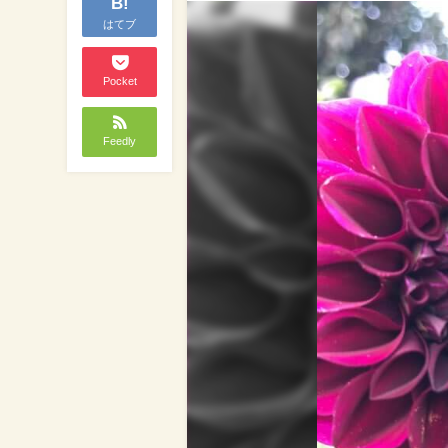
B!
はてブ
Pocket
Feedly