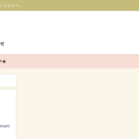
ンジェリー」
せ
中★
ruyo)