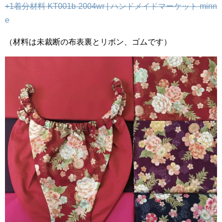
+1着分材料 KT001b-2004wr | ハンドメイドマーケット minn
e
（材料は未裁断の布表裏とリボン、ゴムです）