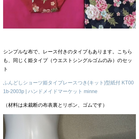
シンプルな布で、レース付きのタイプもあります。こちら
も、同じく姫タイプ（ウエストシングルゴムのみ）のセッ
ト
ふんどしショーツ姫タイプレースつき(キット)型紙付 KT00
1b-2003p | ハンドメイドマーケット minne
（材料は未裁断の布表裏とリボン、ゴムです）