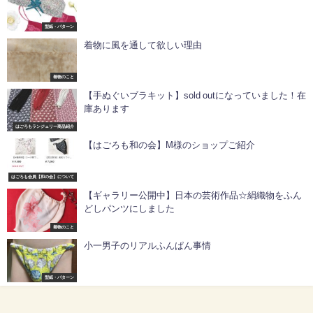
型紙・パターン
着物に風を通して欲しい理由
着物のこと
【手ぬぐいブラキット】sold outになっていました！在
庫あります
はごろもランジェリー商品紹介
【はごろも和の会】M様のショップご紹介
はごろも会員【和の会】について
【ギャラリー公開中】日本の芸術作品☆絹織物をふん
どしパンツにしました
着物のこと
小一男子のリアルふんぱん事情
型紙・パターン