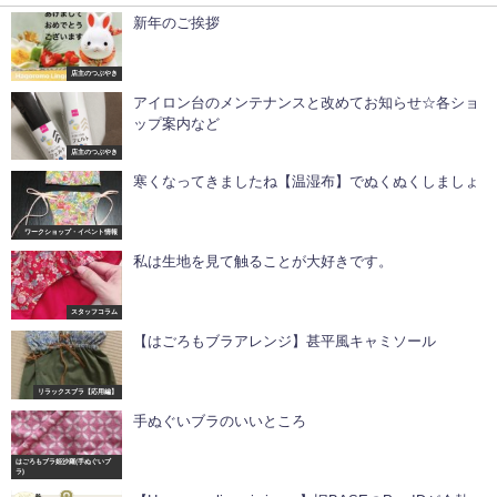
新年のご挨拶
店主のつぶやき
アイロン台のメンテナンスと改めてお知らせ☆各ショ
ップ案内など
店主のつぶやき
寒くなってきましたね【温湿布】でぬくぬくしましょ
ワークショップ・イベント情報
私は生地を見て触ることが大好きです。
スタッフコラム
【はごろもブラアレンジ】甚平風キャミソール
リラックスブラ【応用編】
手ぬぐいブラのいいところ
はごろもブラ姫沙羅(手ぬぐいブ
ラ)