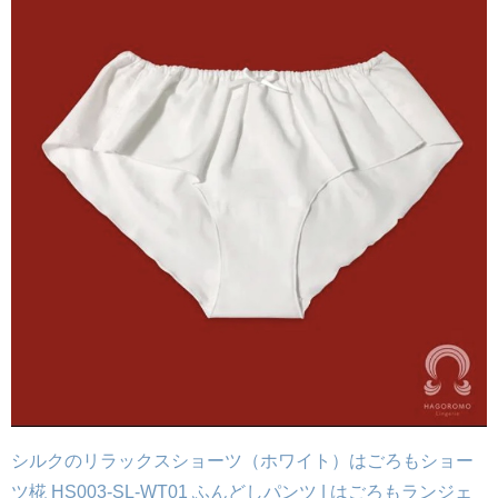
シルクのリラックスショーツ（ホワイト）はごろもショー
ツ椛 HS003-SL-WT01 ふんどしパンツ | はごろもランジェ