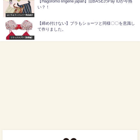
【Hagoromo lingerie japan】旧BASEのPay IDが今熱
い？！
はごろもランジェリー商品紹介
【締め付けない】ブラもショーツと同様〇〇を意識し
て作りました。
リラックスブラ【基礎編】