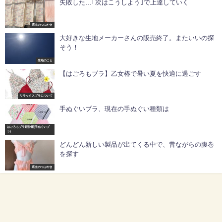
失敗した…｢次はこうしよう｣で上達していく
店主のつぶやき
大好きな生地メーカーさんの販売終了。またいいの探
そう！
生地のこと
【はごろもブラ】乙女椿で暑い夏を快適に過ごす
リラックスブラについて
手ぬぐいブラ、現在の手ぬぐい種類は
はごろもブラ姫沙羅(手ぬぐいブ
ラ)
どんどん新しい製品が出てくる中で、昔ながらの腹巻
を探す
店主のつぶやき