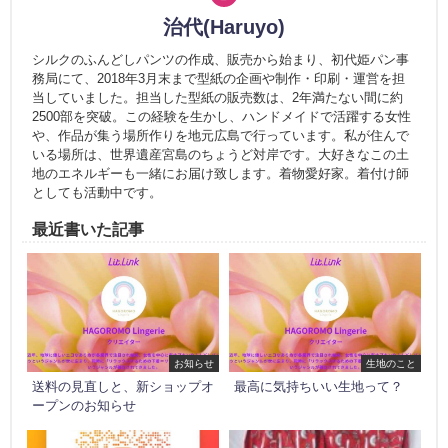
治代(Haruyo)
シルクのふんどしパンツの作成、販売から始まり、初代姫パン事
務局にて、2018年3月末まで型紙の企画や制作・印刷・運営を担
当していました。担当した型紙の販売数は、2年満たない間に約
2500部を突破。この経験を生かし、ハンドメイドで活躍する女性
や、作品が集う場所作りを地元広島で行っています。私が住んで
いる場所は、世界遺産宮島のちょうど対岸です。大好きなこの土
地のエネルギーも一緒にお届け致します。着物愛好家。着付け師
としても活動中です。
最近書いた記事
お知らせ
生地のこと
送料の見直しと、新ショップオ
最高に気持ちいい生地って？
ープンのお知らせ