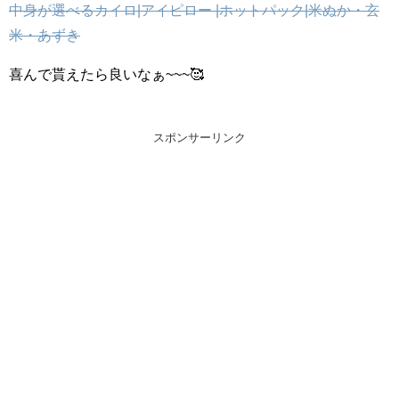
中身が選べるカイロ|アイピロー |ホットパック|米ぬか・玄
米・あずき
喜んで貰えたら良いなぁ~~~🥰
スポンサーリンク