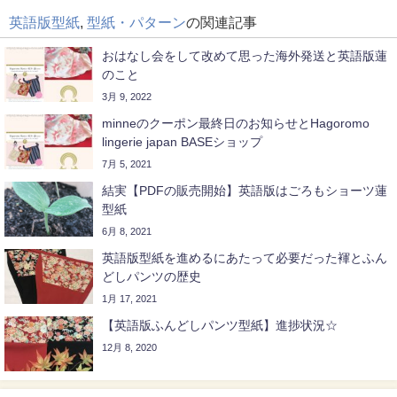
英語版型紙
,
型紙・パターン
の関連記事
おはなし会をして改めて思った海外発送と英語版蓮
のこと
3月 9, 2022
minneのクーポン最終日のお知らせとHagoromo
lingerie japan BASEショップ
7月 5, 2021
結実【PDFの販売開始】英語版はごろもショーツ蓮
型紙
6月 8, 2021
英語版型紙を進めるにあたって必要だった褌とふん
どしパンツの歴史
1月 17, 2021
【英語版ふんどしパンツ型紙】進捗状況☆
12月 8, 2020