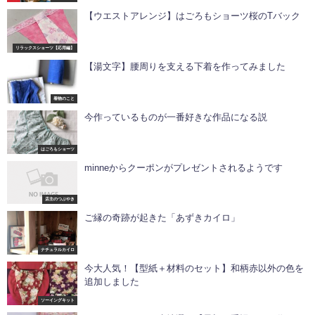
【ウエストアレンジ】はごろもショーツ桜のTバック
リラックスショーツ【応用編】
【湯文字】腰周りを支える下着を作ってみました
着物のこと
今作っているものが一番好きな作品になる説
はごろもショーツ
minneからクーポンがプレゼントされるようです
店主のつぶやき
ご縁の奇跡が起きた「あずきカイロ」
ナチュラルカイロ
今大人気！【型紙＋材料のセット】和柄赤以外の色を
追加しました
ソーイングキット