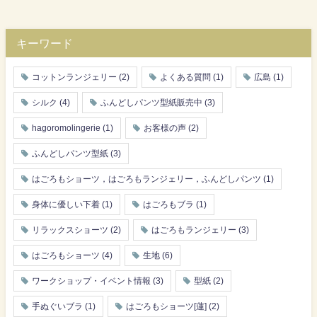
キーワード
コットンランジェリー
(2)
よくある質問
(1)
広島
(1)
シルク
(4)
ふんどしパンツ型紙販売中
(3)
hagoromolingerie
(1)
お客様の声
(2)
ふんどしパンツ型紙
(3)
はごろもショーツ，はごろもランジェリー，ふんどしパンツ
(1)
身体に優しい下着
(1)
はごろもブラ
(1)
リラックスショーツ
(2)
はごろもランジェリー
(3)
はごろもショーツ
(4)
生地
(6)
ワークショップ・イベント情報
(3)
型紙
(2)
手ぬぐいブラ
(1)
はごろもショーツ[蓮]
(2)