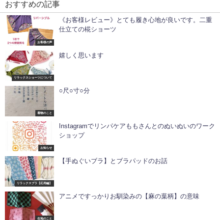
おすすめの記事
《お客様レビュー》とても履き心地が良いです。二重
仕立ての椛ショーツ
お客様の声
嬉しく思います
リラックスショーツについて
○尺○寸○分
着物のこと
Instagramでリンパケアももさんとのぬいぬいのワーク
ショップ
お知らせ
【手ぬぐいブラ】とブラパッドのお話
リラックスブラ【応用編】
アニメですっかりお馴染みの【麻の葉柄】の意味
生地のこと