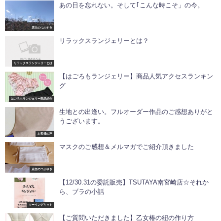
あの日を忘れない。そして｢こんな時こそ」の今。
店主のつぶやき
リラックスランジェリーとは？
リラックスランジェリーとは
【はごろもランジェリー】商品人気アクセスランキン
グ
はごろもランジェリー商品紹介
生地との出逢い。フルオーダー作品のご感想ありがと
うございます。
お客様の声
マスクのご感想＆メルマガでご紹介頂きました
店主のつぶやき
【12/30.31の委託販売】TSUTAYA南宮崎店☆それか
ら、ブラの小話
ソーイングキット
【ご質問いただきました】乙女椿の紐の作り方