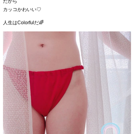
だから
カッコかわいい♡
人生はColorfulだ🌈