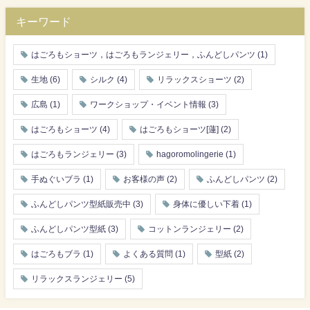
キーワード
はごろもショーツ，はごろもランジェリー，ふんどしパンツ
(1)
生地
(6)
シルク
(4)
リラックスショーツ
(2)
広島
(1)
ワークショップ・イベント情報
(3)
はごろもショーツ
(4)
はごろもショーツ[蓮]
(2)
はごろもランジェリー
(3)
hagoromolingerie
(1)
手ぬぐいブラ
(1)
お客様の声
(2)
ふんどしパンツ
(2)
ふんどしパンツ型紙販売中
(3)
身体に優しい下着
(1)
ふんどしパンツ型紙
(3)
コットンランジェリー
(2)
はごろもブラ
(1)
よくある質問
(1)
型紙
(2)
リラックスランジェリー
(5)