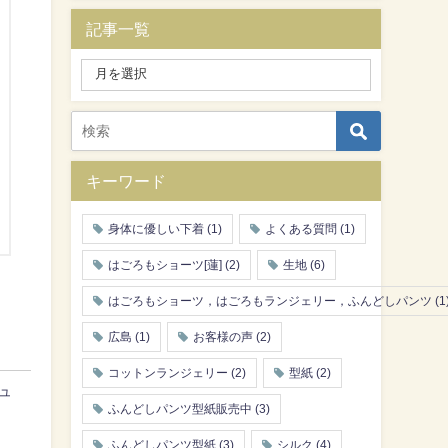
記事一覧
キーワード
身体に優しい下着
(1)
よくある質問
(1)
はごろもショーツ[蓮]
(2)
生地
(6)
はごろもショーツ，はごろもランジェリー，ふんどしパンツ
(1
広島
(1)
お客様の声
(2)
コットンランジェリー
(2)
型紙
(2)
ュ
ふんどしパンツ型紙販売中
(3)
ふんどしパンツ型紙
(3)
シルク
(4)