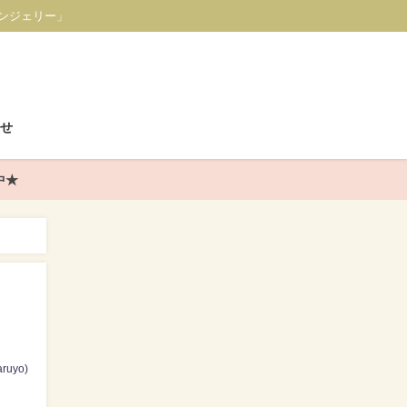
ンジェリー」
せ
中★
ruyo)