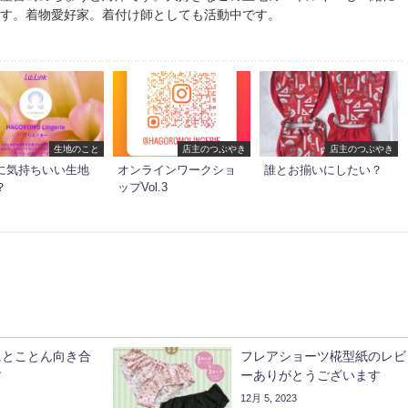
ます。着物愛好家。着付け師としても活動中です。
生地のこと
店主のつぶやき
店主のつぶやき
に気持ちいい生地
オンラインワークショ
誰とお揃いにしたい？
？
ップVol.3
にとことん向き合
フレアショーツ椛型紙のレビ
す
ーありがとうございます
12月 5, 2023