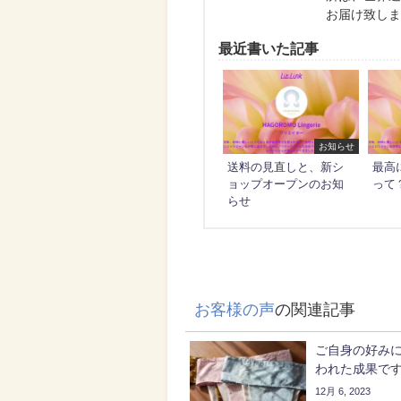
お届け致し
最近書いた記事
お知らせ
送料の見直しと、新シ
最高
ョップオープンのお知
って
らせ
お客様の声
の関連記事
ご自身の好み
われた成果で
12月 6, 2023