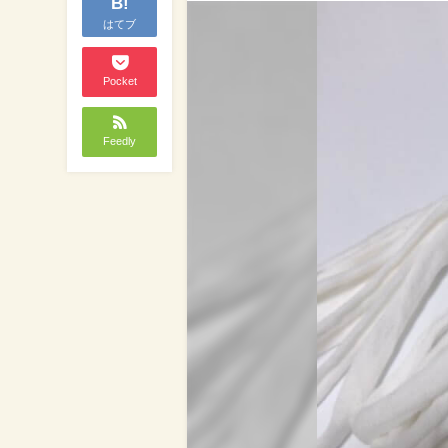
B!
はてブ
Pocket
Feedly