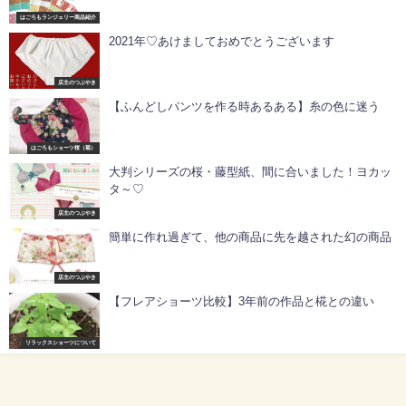
はごろもランジェリー商品紹介
2021年♡あけましておめでとうございます
店主のつぶやき
【ふんどしパンツを作る時あるある】糸の色に迷う
はごろもショーツ桜（菊）
大判シリーズの桜・藤型紙、間に合いました！ヨカッ
タ～♡
店主のつぶやき
簡単に作れ過ぎて、他の商品に先を越された幻の商品
店主のつぶやき
【フレアショーツ比較】3年前の作品と椛との違い
リラックスショーツについて