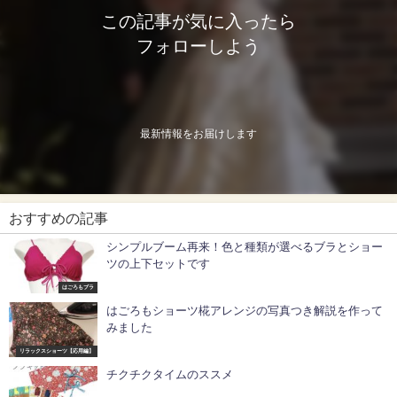
この記事が気に入ったら
フォローしよう
最新情報をお届けします
おすすめの記事
シンプルブーム再来！色と種類が選べるブラとショー
ツの上下セットです
はごろもブラ
はごろもショーツ椛アレンジの写真つき解説を作って
みました
リラックスショーツ【応用編】
チクチクタイムのススメ