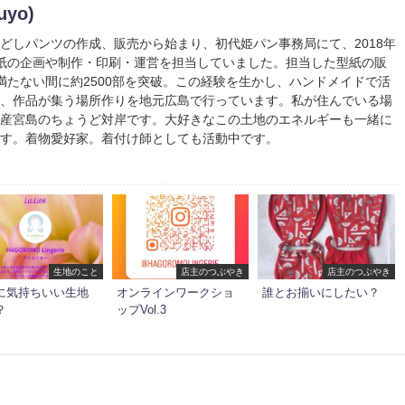
uyo)
どしパンツの作成、販売から始まり、初代姫パン事務局にて、2018年
紙の企画や制作・印刷・運営を担当していました。担当した型紙の販
満たない間に約2500部を突破。この経験を生かし、ハンドメイドで活
や、作品が集う場所作りを地元広島で行っています。私が住んでいる場
遺産宮島のちょうど対岸です。大好きなこの土地のエネルギーも一緒に
ます。着物愛好家。着付け師としても活動中です。
生地のこと
店主のつぶやき
店主のつぶやき
に気持ちいい生地
オンラインワークショ
誰とお揃いにしたい？
？
ップVol.3