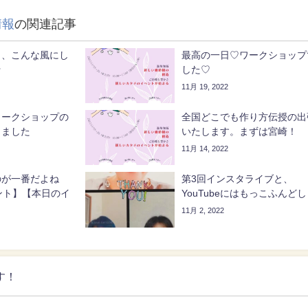
情報
の関連記事
ら、こんな風にし
最高の一日♡ワークショップ
☆
した♡
11月 19, 2022
ワークショップの
全国どこでも作り方伝授の出
しました
いたします。まずは宮崎！
11月 14, 2022
のが一番だよね
第3回インスタライブと、
ント】【本日のイ
YouTubeにはもっこふんどし
】
11月 2, 2022
す！