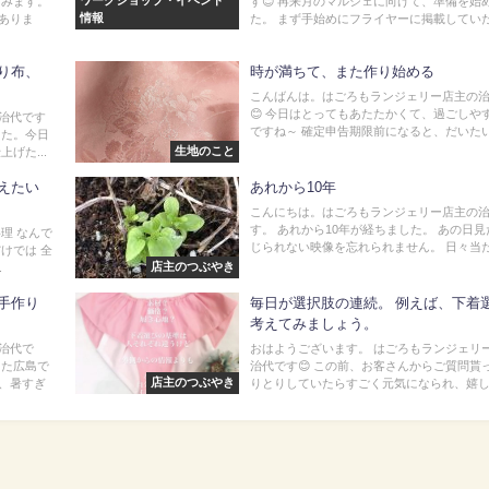
ワークショップ・イベント
痛みます。
す😊 再来月のマルシェに向けて、準備を始
情報
ありま
た。 まず手始めにフライヤーに掲載していただ
り布、
時が満ちて、また作り始める
こんばんは。はごろもランジェリー店主の
😊 今日はとってもあたたかくて、過ごしや
治代です
ですね～ 確定申告期限前になると、だいたい、
した。今日
生地のこと
げた...
えたい
あれから10年
こんにちは。はごろもランジェリー店主の
す。 あれから10年が経ちました。 あの日
理 なんで
じられない映像を忘れられません。 日々当たり
けでは 全
店主のつぶやき
.
手作り
毎日が選択肢の連続。 例えば、下着
考えてみましょう。
治代で
おはようございます。 はごろもランジェリ
った広島で
治代です😊 この前、お客さんからご質問貰
店主のつぶやき
、暑すぎ
りとりしていたらすごく元気になられ、嬉しか