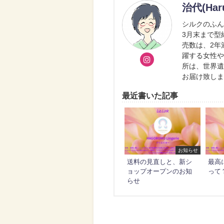
治代(Har
シルクのふん
3月末まで型
売数は、2年
躍する女性
所は、世界
お届け致し
最近書いた記事
お知らせ
送料の見直しと、新シ
最高
ョップオープンのお知
って
らせ