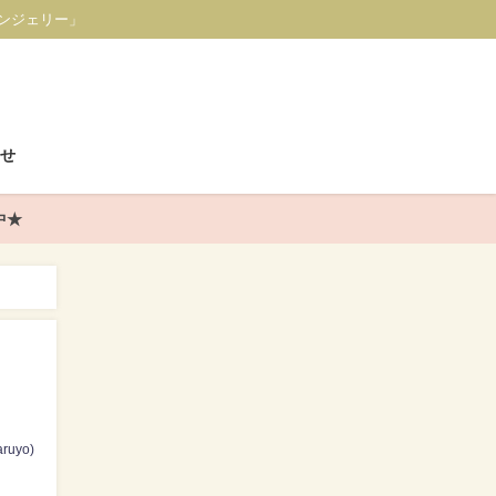
ンジェリー」
せ
中★
ruyo)