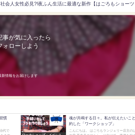
社会人女性必見?!夜ふん生活に最適な新作【はごろもショーツ
記事が気に入ったら
フォローしよう
最新情報をお届けします
習慣
魂が共鳴する日々。私が伝えたいこ
約した「ワークショップ」
治代で
こんにちは。 はごろもランジェリー店主の