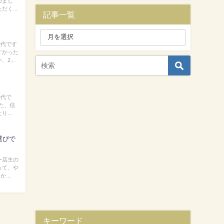
めまし
く...
記事一覧
治代です
すかった
2...
治代で
見た、信
...
選びで
ー店主の
って、や
...
キーワード