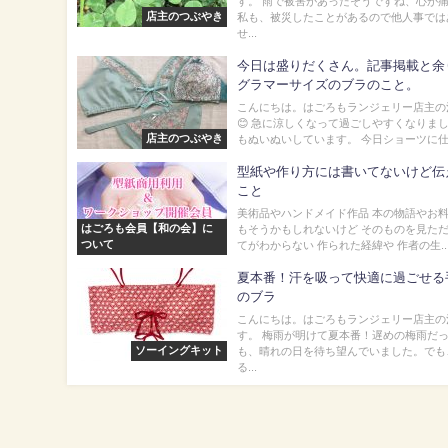
す。 雨で被害があったそうですね、心が
店主のつぶやき
私も、被災したことがあるので他人事では
せ...
今日は盛りだくさん。記事掲載と余
グラマーサイズのブラのこと。
こんにちは。はごろもランジェリー店主の
😊 急に涼しくなって過ごしやすくなりま
店主のつぶやき
もぬいぬいしています。 今日ショーツに仕上
型紙や作り方には書いてないけど伝
こと
美術品やハンドメイド作品 本の物語やお料
はごろも会員【和の会】に
もそうかもしれないけど そのものを見ただ
ついて
てがわからない 作られた経緯や 作者の生..
夏本番！汗を吸って快適に過ごせる
のブラ
こんにちは。はごろもランジェリー店主の
す。 梅雨が明けて夏本番！遅めの梅雨だ
ソーイングキット
も、晴れの日を待ち望んでいました。でも
る...