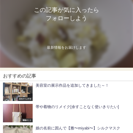
この記事が気に入ったら
フォローしよう
最新情報をお届けします
おすすめの記事
美容室の展示作品を追加してきました～！
店主のつぶやき
帯や着物のリメイク[余すことなく使いきりたい]
着物のこと
娘の名前に因んで【雅〜miyabi〜】シルクマスク