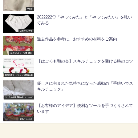
マスク
2022222♡「やってみた」と「やってみたい」を呟い
てみる
店主のつぶやき
過去作品を参考に、おすすめの材料をご案内
はごろもショーツ桜（菊）
【はごろも和の会】スキルチェックを受ける時のコツ
商用利用ワークショップ開催会員
優しさに包まれた気持ちになった感動の「手縫いでス
キルチェック」
はごろも会員【和の会】について
【お客様のアイデア】便利なツールを手づくりされて
います
店主のつぶやき