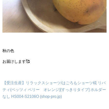
秋の色
お届けします🥰
【受注生産】リラックスショーツ/はごろもショーツ椛 リバ
ティ(ベッツィ ベリー オレンジ)[すっきりタイプ] ホルダー
なし HS004-S2106O (shop-pro.jp)