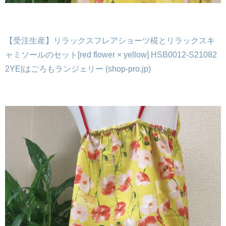
【受注生産】リラックスフレアショーツ椛とリラックスキ
ャミソールのセット[red flower × yellow] HSB0012-S21082
2YE|はごろもランジェリー (shop-pro.jp)