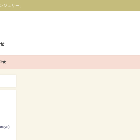
ンジェリー」
せ
中★
ruyo)