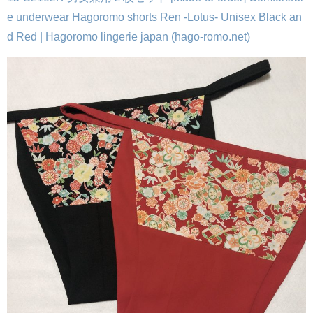
e underwear Hagoromo shorts Ren -Lotus- Unisex Black an
d Red | Hagoromo lingerie japan (hago-romo.net)