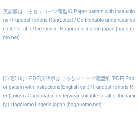
英語版はごろもショーツ蓮型紙 Paper pattern with instructio
ns / Fundoshi shorts Ren(Lotus) / Comfortable underwear su
itable for all of the family | Hagoromo lingerie japan (hago-ro
mo.net)
[自宅印刷・PDF]英語版はごろもショーツ蓮型紙 [PDF] Pap
er pattern with instructions(English ver.) / Fundoshi shorts R
en(Lotus) / Comfortable underwear suitable for all of the fami
ly | Hagoromo lingerie japan (hago-romo.net)