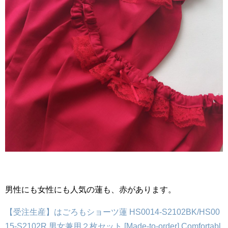
男性にも女性にも人気の蓮も、赤があります。
【受注生産】はごろもショーツ蓮 HS0014-S2102BK/HS00
15-S2102R 男女兼用２枚セット [Made-to-order] Comfortabl