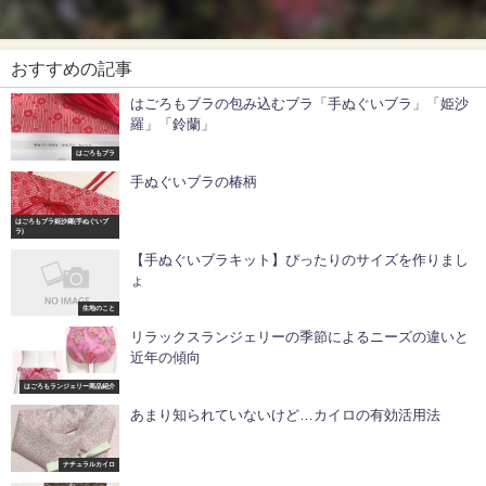
おすすめの記事
はごろもブラの包み込むブラ「手ぬぐいブラ」「姫沙
羅」「鈴蘭」
はごろもブラ
手ぬぐいブラの椿柄
はごろもブラ姫沙羅(手ぬぐいブ
ラ)
【手ぬぐいブラキット】ぴったりのサイズを作りまし
ょ
生地のこと
リラックスランジェリーの季節によるニーズの違いと
近年の傾向
はごろもランジェリー商品紹介
あまり知られていないけど…カイロの有効活用法
ナチュラルカイロ