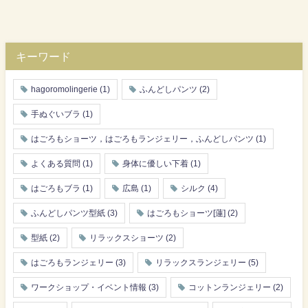
キーワード
hagoromolingerie
(1)
ふんどしパンツ
(2)
手ぬぐいブラ
(1)
はごろもショーツ，はごろもランジェリー，ふんどしパンツ
(1)
よくある質問
(1)
身体に優しい下着
(1)
はごろもブラ
(1)
広島
(1)
シルク
(4)
ふんどしパンツ型紙
(3)
はごろもショーツ[蓮]
(2)
型紙
(2)
リラックスショーツ
(2)
はごろもランジェリー
(3)
リラックスランジェリー
(5)
ワークショップ・イベント情報
(3)
コットンランジェリー
(2)