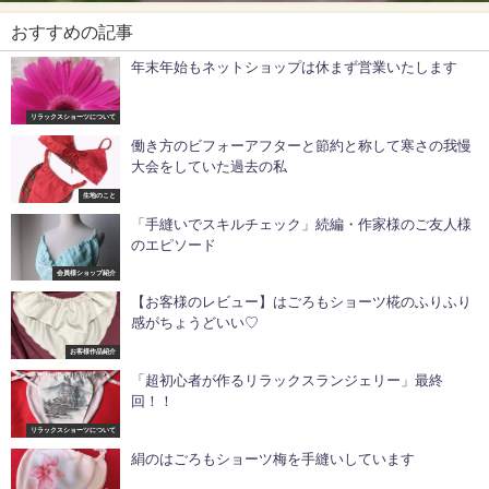
おすすめの記事
年末年始もネットショップは休まず営業いたします
リラックスショーツについて
働き方のビフォーアフターと節約と称して寒さの我慢
大会をしていた過去の私
生地のこと
「手縫いでスキルチェック」続編・作家様のご友人様
のエピソード
会員様ショップ紹介
【お客様のレビュー】はごろもショーツ椛のふりふり
感がちょうどいい♡
お客様作品紹介
「超初心者が作るリラックスランジェリー」最終
回！！
リラックスショーツについて
絹のはごろもショーツ梅を手縫いしています