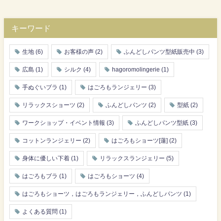
キーワード
生地
(6)
お客様の声
(2)
ふんどしパンツ型紙販売中
(3)
広島
(1)
シルク
(4)
hagoromolingerie
(1)
手ぬぐいブラ
(1)
はごろもランジェリー
(3)
リラックスショーツ
(2)
ふんどしパンツ
(2)
型紙
(2)
ワークショップ・イベント情報
(3)
ふんどしパンツ型紙
(3)
コットンランジェリー
(2)
はごろもショーツ[蓮]
(2)
身体に優しい下着
(1)
リラックスランジェリー
(5)
はごろもブラ
(1)
はごろもショーツ
(4)
はごろもショーツ，はごろもランジェリー，ふんどしパンツ
(1)
よくある質問
(1)