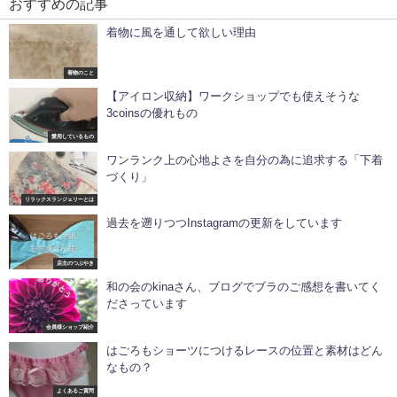
おすすめの記事
着物に風を通して欲しい理由
着物のこと
【アイロン収納】ワークショップでも使えそうな
3coinsの優れもの
愛用しているもの
ワンランク上の心地よさを自分の為に追求する「下着
づくり」
リラックスランジェリーとは
過去を遡りつつInstagramの更新をしています
店主のつぶやき
和の会のkinaさん、ブログでブラのご感想を書いてく
ださっています
会員様ショップ紹介
はごろもショーツにつけるレースの位置と素材はどん
なもの？
よくあるご質問