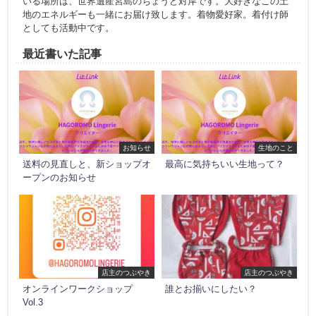
いる場所は、世界遺産宮島のちょうど対岸です。大好きなこの土
地のエネルギーも一緒にお届け致します。着物愛好家。着付け師
としても活動中です。
最近書いた記事
お知らせ
生地のこと
送料の見直しと、新ショップオ
最高に気持ちいい生地って？
ープンのお知らせ
店主のつぶやき
店主のつぶやき
オンラインワークショップ
誰とお揃いにしたい？
Vol.3