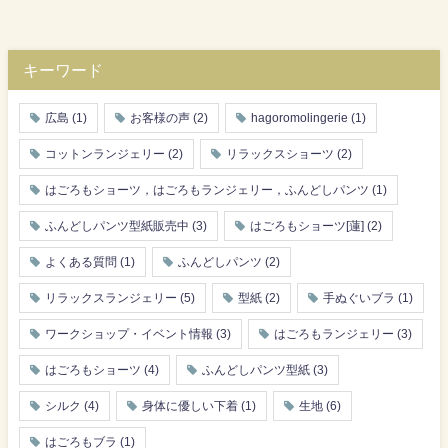
キーワード
広島
(1)
お客様の声
(2)
hagoromolingerie
(1)
コットンランジェリー
(2)
リラックスショーツ
(2)
はごろもショーツ，はごろもランジェリー，ふんどしパンツ
(1)
ふんどしパンツ型紙販売中
(3)
はごろもショーツ[蓮]
(2)
よくある質問
(1)
ふんどしパンツ
(2)
リラックスランジェリー
(5)
型紙
(2)
手ぬぐいブラ
(1)
ワークショップ・イベント情報
(3)
はごろもランジェリー
(3)
はごろもショーツ
(4)
ふんどしパンツ型紙
(3)
シルク
(4)
身体に優しい下着
(1)
生地
(6)
はごろもブラ
(1)