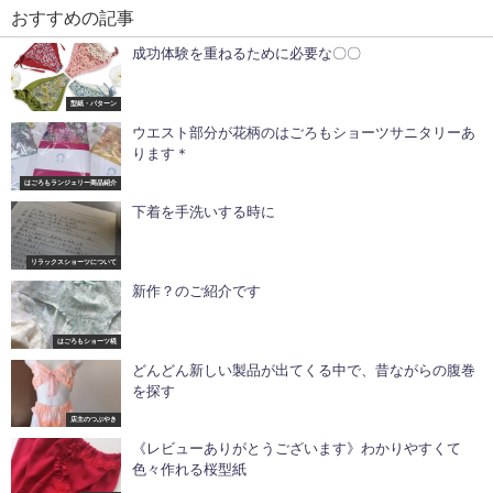
おすすめの記事
成功体験を重ねるために必要な〇〇
型紙・パターン
ウエスト部分が花柄のはごろもショーツサニタリーあ
ります＊
はごろもランジェリー商品紹介
下着を手洗いする時に
リラックスショーツについて
新作？のご紹介です
はごろもショーツ椛
どんどん新しい製品が出てくる中で、昔ながらの腹巻
を探す
店主のつぶやき
《レビューありがとうございます》わかりやすくて
色々作れる桜型紙