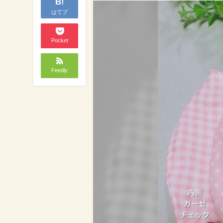
B!
はてブ
Pocket
Feedly