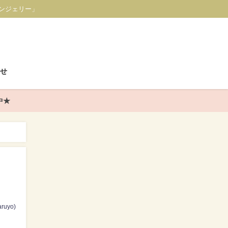
ンジェリー」
せ
中★
ruyo)