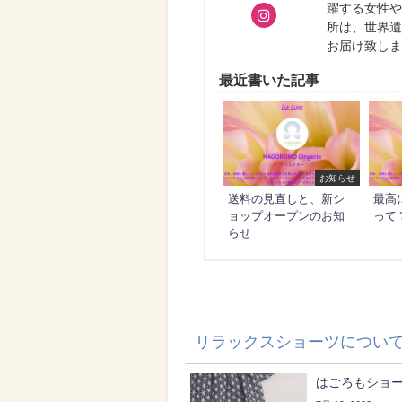
躍する女性
所は、世界
お届け致し
最近書いた記事
お知らせ
送料の見直しと、新シ
最高
ョップオープンのお知
って
らせ
リラックスショーツについ
はごろもショ