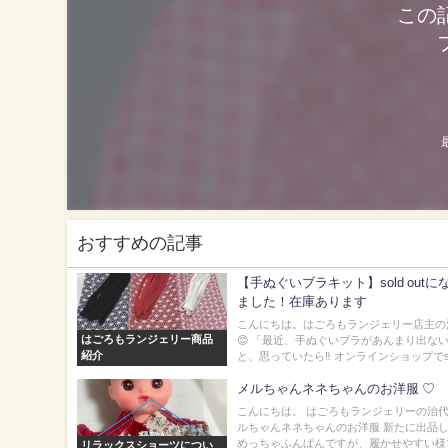
この
おすすめの記事
【手ぬぐいブラキット】sold out
ました！在庫あります
こんにちは。はごろもランジェリー店主の
はごろもランジェリー商品
😊 「最近、手ぬぐいブラがあんまり出な
紹介
と、思っていたら‼️ オンラインショップでsol
メルちゃんネネちゃんのお洋服 ♡
こんにちは。 はごろもランジェリーの治代で
ルちゃんネネちゃんのお洋服 新たに出品
めっちゃふんぱんですが、履かせやすい様で.
リラックスショーツについ