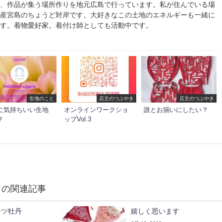
や、作品が集う場所作りを地元広島で行っています。私が住んでいる場
遺産宮島のちょうど対岸です。大好きなこの土地のエネルギーも一緒に
ます。着物愛好家。着付け師としても活動中です。
生地のこと
店主のつぶやき
店主のつぶやき
に気持ちいい生地
オンラインワークショ
誰とお揃いにしたい？
？
ップVol.3
て
の関連記事
ーツ牡丹
嬉しく思います