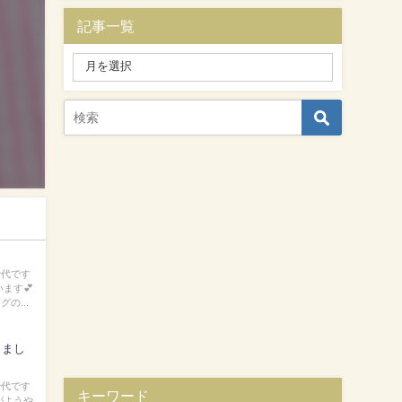
記事一覧
治代です
ます💕
の...
しまし
治代です
キーワード
がようや