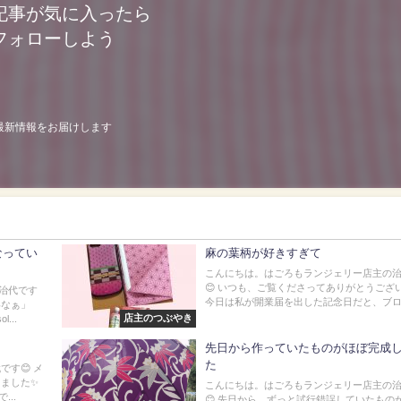
記事が気に入ったら
フォローしよう
最新情報をお届けします
になってい
麻の葉柄が好きすぎて
こんにちは。はごろもランジェリー店主の
😊 いつも、ご覧くださってありがとうござい
治代です
今日は私が開業届を出した記念日だと、ブログ
いなぁ」
店主のつぶやき
...
先日から作っていたものがほぼ完成
た
す😊 メ
しました✨
こんにちは。はごろもランジェリー店主の
..
😊 先日から、ずっと試行錯誤していたもの