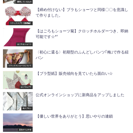
愛用しているもの
【締め付けない】ブラもショーツと同様〇〇を意識し
て作りました。
リラックスブラ【基礎編】
【はごろもショーツ菊】クロッチホルダーつき、即納
可能です☆*°
はごろもショーツ
〈初心に還る〉初期型のふんどしパンツ｢梅｣で作る紐
パン
リラックスショーツについて
【ブラ型紙】販売傾向を見ていたら面白い☆
はごろもブラ
公式オンラインショップに新商品をアップしました
布ナプキン
【優しい世界をありがとう】思いやりの連鎖
店主のつぶやき