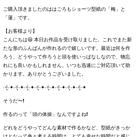
ご購入頂きましたのははごろもショーツ型紙の「梅」と
「蓮」です。
【お客様より】
こんにちは😃 本日お作品を受け取りました。これでまた新
たな形のふんぱんが作れるので嬉しいです。最近は何を作
ろう、どうやって作ろうと頭を使いっぱなしなので、物忘
れにも良いかもしれません。いつも迅速にご対応頂いて助
かります。ありがとうございました。
‧✧̣̥̇‧✦‧✧̣̥̇‧✦‧✧̣̥̇‧✦‧✧̣̥̇‧✦‧✧̣̥̇‧✦‧✧̣̥̇‧✦‧✧̣̥̇‧✦‧✧̣̥̇‧✦
そうだ〜❗
作るのって「頭の体操」なんですよね❗
どれをどうやってどんな素材で作るかなど、型紙がきっか
けとなって色々考える時間は、とても幸せな時間だと感じ