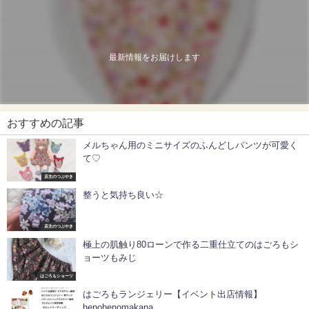
最新情報をお届けします
おすすめの記事
メルちゃん用のミニサイズのふんどしパンツが可愛く
て♡
店主のつぶやき
整うと気持ち良い☆
店主のつぶやき
極上の肌触り80ローンで作る二重仕立てのはごろもシ
ョーツもみじ
はごろもショーツ
はごろもランジェリー【イベント出店情報】
henohenomakana