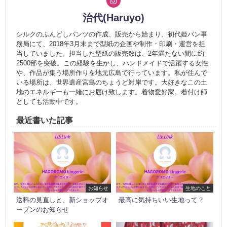
治代(Haruyo)
シルクのふんどしパンツの作成、販売から始まり、初代姫パン事
務局にて、2018年3月末まで型紙の企画や制作・印刷・運営を担
当していました。担当した型紙の販売数は、2年満たない間に約
2500部を突破。この経験を生かし、ハンドメイドで活躍する女性
や、作品が集う場所作りを地元広島で行っています。私が住んで
いる場所は、世界遺産宮島のちょうど対岸です。大好きなこの土
地のエネルギーも一緒にお届け致します。着物愛好家。着付け師
としても活動中です。
最近書いた記事
お知らせ
生地のこと
送料の見直しと、新ショップオ
最高に気持ちいい生地って？
ープンのお知らせ