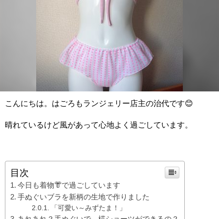
こんにちは。はごろもランジェリー店主の治代です😊
晴れているけど風があって心地よく過ごしています。
目次
今日も着物👘で過ごしています
手ぬぐいブラを新柄の生地で作りました
「可愛い～みずたま！」
あれあれ？手ぬぐいで、椛ショーツができるの？