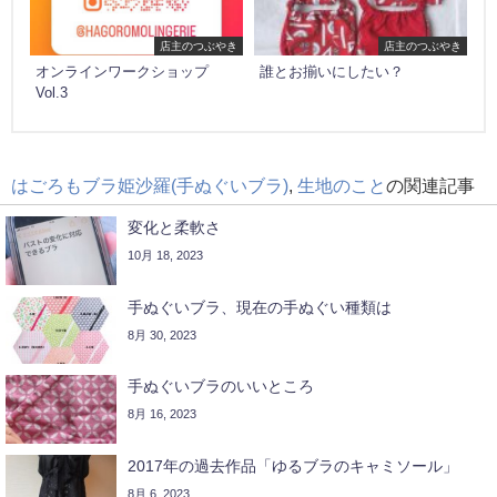
店主のつぶやき
店主のつぶやき
オンラインワークショップ
誰とお揃いにしたい？
Vol.3
はごろもブラ姫沙羅(手ぬぐいブラ)
,
生地のこと
の関連記事
変化と柔軟さ
10月 18, 2023
手ぬぐいブラ、現在の手ぬぐい種類は
8月 30, 2023
手ぬぐいブラのいいところ
8月 16, 2023
2017年の過去作品「ゆるブラのキャミソール」
8月 6, 2023