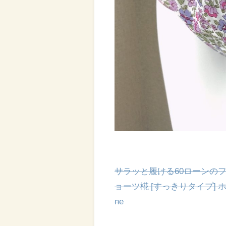
サラッと履ける60ローンの
ョーツ椛 [すっきりタイプ] ホル
ne