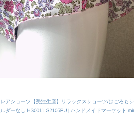
フレアショーツ【受注生産】リラックスショーツ/はごろも
ダーなし HS0011-S2105PU | ハンドメイドマーケット mi