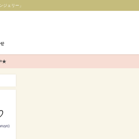
ンジェリー」
せ
中★
♡
ruyo)