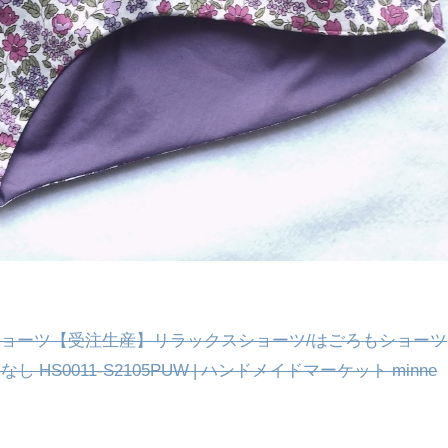
ョーツ【受注生産】リラックスショーツ/はごろもショーツ
 HS0011-S2105PUW | ハンドメイドマーケット minne