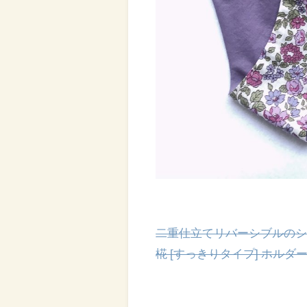
二重仕立てリバーシブルのシ
椛 [すっきりタイプ] ホルダーなし