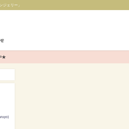
ンジェリー」
せ
中★
ruyo)