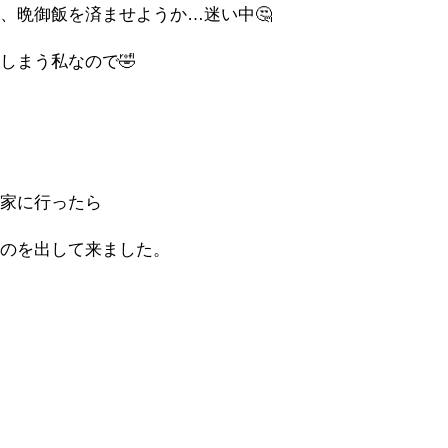
、晩御飯を済ませようか…迷い中🤔
しまう私なので🤣
実家に行ったら
ものを出して来ました。