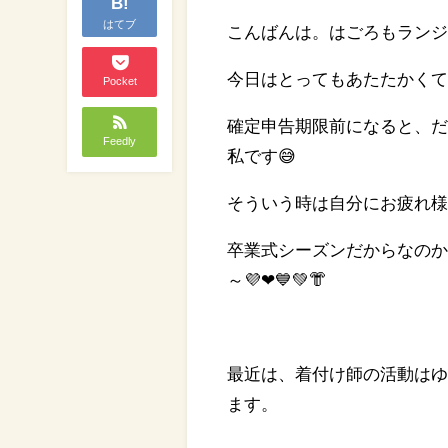
B!
はてブ
こんばんは。はごろもランジ
今日はとってもあたたかく
Pocket
確定申告期限前になると、だ
Feedly
私です😅
そういう時は自分にお疲れ様
卒業式シーズンだからなのかな
～💜❤💙💚👘
最近は、着付け師の活動は
ます。