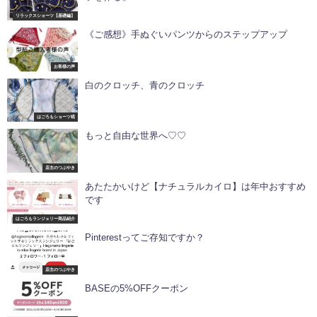
リラックスショーツ【基礎編】
《ご感想》手ぬぐいパンツからのステップアップ
お客様の声
白のクロッチ、青のクロッチ
はごろもショーツ椛
もっと自由な世界へ♡♡
店主のつぶやき
あたたかいけど【ナチュラルカイロ】は年中おすすめ
です
はごろもランジェリー商品紹介
Pinterestってご存知ですか？
店主のつぶやき
BASEの5%OFFクーポン