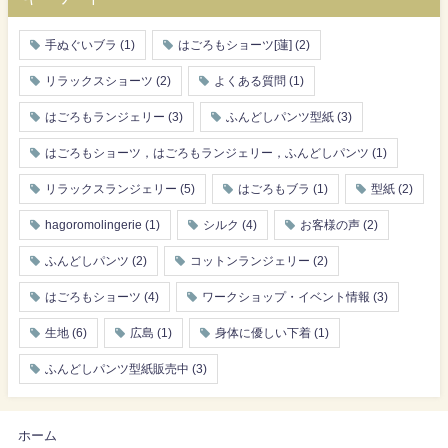
手ぬぐいブラ
(1)
はごろもショーツ[蓮]
(2)
リラックスショーツ
(2)
よくある質問
(1)
はごろもランジェリー
(3)
ふんどしパンツ型紙
(3)
はごろもショーツ，はごろもランジェリー，ふんどしパンツ
(1)
リラックスランジェリー
(5)
はごろもブラ
(1)
型紙
(2)
hagoromolingerie
(1)
シルク
(4)
お客様の声
(2)
ふんどしパンツ
(2)
コットンランジェリー
(2)
はごろもショーツ
(4)
ワークショップ・イベント情報
(3)
生地
(6)
広島
(1)
身体に優しい下着
(1)
ふんどしパンツ型紙販売中
(3)
ホーム