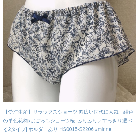
【受注生産】リラックスショーツ[幅広い世代に人気！紺色
の単色花柄]/はごろもショーツ椛 [ふりふり／すっきり選べ
る2タイプ] ホルダーあり HS0015-S2206 #minne