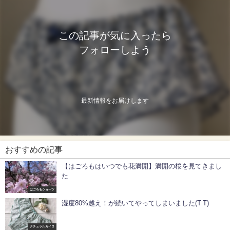
この記事が気に入ったら
フォローしよう
最新情報をお届けします
おすすめの記事
【はごろもはいつでも花満開】満開の桜を見てきまし
た
はごろもショーツ
湿度80%越え！が続いてやってしまいました(T T)
ナチュラルカイロ