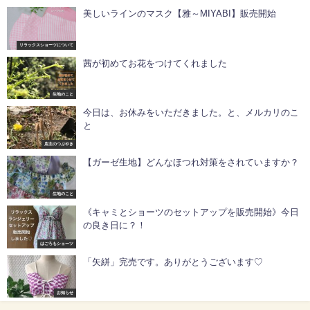
美しいラインのマスク【雅～MIYABI】販売開始
リラックスショーツについて
茜が初めてお花をつけてくれました
生地のこと
今日は、お休みをいただきました。と、メルカリのこ
と
店主のつぶやき
【ガーゼ生地】どんなほつれ対策をされていますか？
生地のこと
《キャミとショーツのセットアップを販売開始》今日
の良き日に？！
はごろもショーツ
「矢絣」完売です。ありがとうございます♡
お知らせ