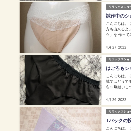
リラックスショ
試作中のシ
こんにちは。 はごろもラ
方も出来るよ」的なものに
ツ」を 作って
ってみようかな
4月 27, 2022
リラックスショ
はごろもシ
こんにちは。 はごろもラ
域ではどうですか❓ 雨の日は 薄暗いせいか眠い～🥱 のんびりゆったり…
💪✨ 爆縫いしつつ 過ごしています🥰 
介し
4月 26, 2022
リラックスショ
Tバックの
こんにちは。 はごろもラ