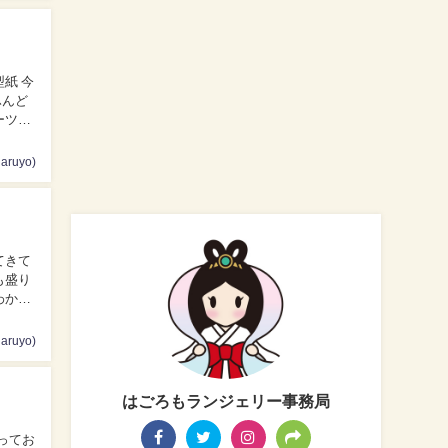
ふんど
ruyo)
も盛り
ruyo)
はごろもランジェリー事務局
ってお