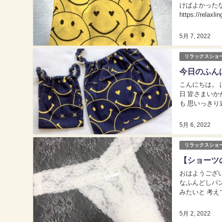
けばよかった
https://relaxlingerie
写真を...
5月 7, 2022
リラックスショ
今日のふん
こんにちは。 はごろもラ
日 皆さまいかがお過ごしですか❓ 私は 久
も 思いっき
すめ （一瞬で口
5月 6, 2022
リラックスショ
【ショーツ
おはようございます。
なふんどしパ
みたいと 考えていました。 この形になると ついつ
スで作りました✌
5月 2, 2022