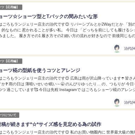
ーツ【応用編】
ョーツ☆ショーツ型とTバックの間みたいな形
ンジェリー店主の治代です😊 リバーシブルとか2Wayだとか 「別の使い
 惹かれることが多い私。 今日は 「どっちを前にしても履けるショー
みました。 履き方その1 履き方その2 細い方の流れが好きなので 前後同じも
。 でもそれじゃあ 私...
治代(Ha
ーツ【応用編】
ョーツ椛の型紙を使うコツとアレンジ
ンジェリー店主の治代です😊 広島は雨が沢山降っています☂️ 皆さんの地
 の、つもりが 今日も元気
今日は先程 Instagramで はごろもショーツ椛のアレンジを 紹
ました。 な...
治代(Ha
ーツについて
投稿が続きます*☆*サイズ感を見定める為の試作
ンジェリー店主の治代です😊 私のお買い物圏内に 世界最大級の無印良品