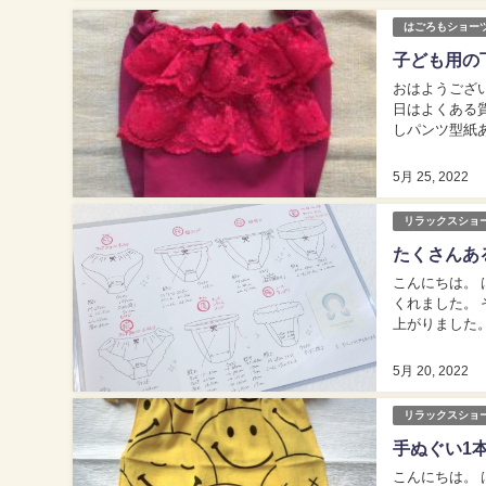
はごろもショー
子ども用の
おはようございます。
日はよくある
しパンツ型紙ありま
(蓮) Hagoromo s
5月 25, 2022
リラックスショ
たくさんあ
こんにちは。 はごろもラ
くれました。
上がりました。 母方の先祖は、４代前までは会っていますし、 ６代前くらいまでは名
り、１０代以上
5月 20, 2022
リラックスショ
手ぬぐい1
こんにちは。 