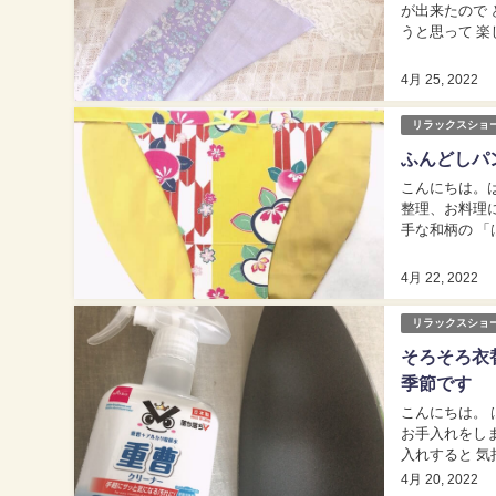
が出来たので 
うと思って 楽しみにしています。 私は
シャツなど 日
4月 25, 2022
リラックスショ
ふんどしパ
こんにちは。はごろも
整理、お料理に、お裁縫。 色
手な和柄の 「
4月 22, 2022
リラックスショ
そろそろ衣
季節です
こんにちは。 はごろもラ
お手入れをしま
入れすると 気持ちよくて 
いな🎵 
4月 20, 2022