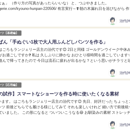
なぁ」 （作り方の写真があったらいいな） と、つぶやきました。
.com/kyouno-hunpan-220506/ 有言実行～❣️ 朝の木漏れ日を浴びながら 作って
治代(Ha
ーツ【基礎編】
ぱん「手ぬぐい1枚で大人用ふんどしパンツを作る」
ンジェリー店主の治代です😊 2日と同様 ゴールデンウイーク中休みの今
しぶりに静かな おひとり様時間を過ごしています✨ 昨日
り遊んで帰ってきたので 今日は流石に疲れが出るかな？という思いがチラリと
に出てた様で🤣） 夫...
治代(Ha
ーツ【応用編】
の試作】スマートなショーツを作る時に使いたくなる素材
 はごろもランジェリー店主の治代です😊 先日、好評だった ちょっとスリム
ンツ 前後どちらでも履ける様にしてみて それも楽しいけれど 細い方で前後統
いこうなる😆 お馴染みの素材 ストレッチレー
️ うん💕 やっぱり...
治代(Ha