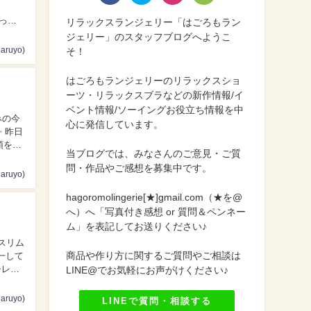
リラックスランジェリー「はごろもラン
ジェリー」のスタッフブログへようこ
ruyo)
そ！
はごろもランジェリーのリラックスショ
ーツ・リラックスブラなどの新作情報/イ
ベント情報/ソーイングお役立ち情報を中
心に発信しています。
頭をか
当ブログでは、みなさんのご意見・ご質
問・作品やご感想を募集中です。
ruyo)
hagoromolingerie[★]gmail.com（★を@
へ）へ「写真付き感想 or 質問＆ペンネー
ム」を表記してお送りください♪
商品や作り方に関するご質問やご相談は
一して
LINE@でお気軽にお声がけください♪
ruyo)
LINEで質問・相談する