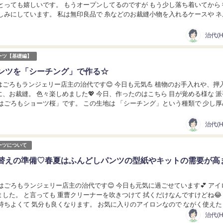
とっても嬉しいです。 もうオープンしてるのですが もう少し落ち着いてから 
無印良品で 糸などのお裁縫小物を入れるケースや ネルの
常に使うものをよく購入して...
治代(Ha
ーツ【基礎編】
ンツを「シーチング」で作る☆
ランジェリー店主の治代です😊 今日も元気💪 植物のお手入れや、押入れの
々楽しめました💖 今日、作ったのはこちら 目が覚める様な 派手派
はごろもショーツ桜」です。 この生地は 「シーチング」という種類で 少し厚
かための生地です。 ふんどしパンツを作り...
治代(Ha
ーツについて
替えの準備♡春夏はふんどしパンツの型紙やキットの需要が高
ンジェリー店主の治代です😊 今日も元気に過ごせています💕 アイロンの
した。 と言っても 重曹クリーナーを吹きつけて 拭くだけなんですけどね😂
気分も良くなります。 お気に入りのアイロンなので ながく使えたらい
さてさて 皆さんやはり あた...
治代(Ha