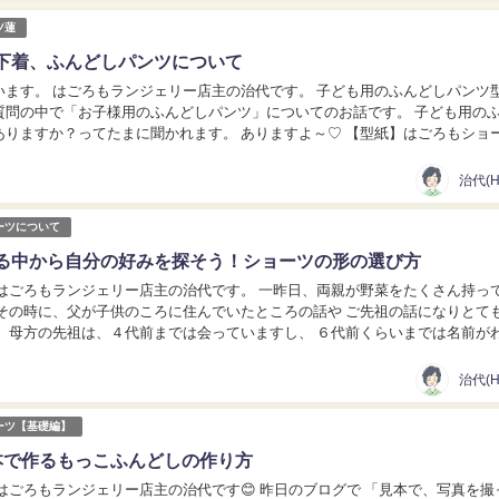
ツ蓮
下着、ふんどしパンツについて
 はごろもランジェリー店主の治代です。 子ども用のふんどしパンツ型紙 今
質問の中で「お子様用のふんどしパンツ」についてのお話です。 子ども用の
すか？ってたまに聞かれます。 ありますよ～♡ 【型紙】はごろもショーツ
horts -RE...
治代(Ha
ーツについて
る中から自分の好みを探そう！ショーツの形の選び方
ンジェリー店主の治代です。 一昨日、両親が野菜をたくさん持ってきて
 その時に、父が子供のころに住んでいたところの話や ご先祖の話になりとて
前がわか
前のお墓もあります。 同じ広島です...
治代(Ha
ーツ【基礎編】
本で作るもっこふんどしの作り方
はごろもランジェリー店主の治代です😊 昨日のブログで 「見本で、写真を撮