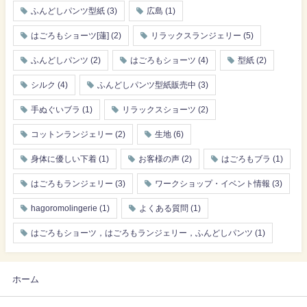
ふんどしパンツ型紙
(3)
広島
(1)
はごろもショーツ[蓮]
(2)
リラックスランジェリー
(5)
ふんどしパンツ
(2)
はごろもショーツ
(4)
型紙
(2)
シルク
(4)
ふんどしパンツ型紙販売中
(3)
手ぬぐいブラ
(1)
リラックスショーツ
(2)
コットンランジェリー
(2)
生地
(6)
身体に優しい下着
(1)
お客様の声
(2)
はごろもブラ
(1)
はごろもランジェリー
(3)
ワークショップ・イベント情報
(3)
hagoromolingerie
(1)
よくある質問
(1)
はごろもショーツ，はごろもランジェリー，ふんどしパンツ
(1)
ホーム